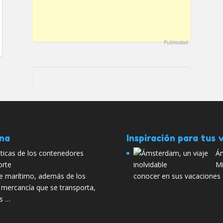
Publicidad
ana
Inspiración para tus v
ísticas de los contenedores
Ám
orte
Mi
te marítimo, además de los
conocer en sus vacaciones 
 mercancía que se transporta,
os …