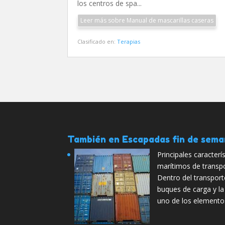
los centros de spa...
Leer más sobre Manual de mascarillas caseras
Clasificado en:
Terapias
También en Escapadas fin de sem
Principales caracter
marítimos de transp
Dentro del transpor
buques de carga y la
uno de los element