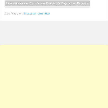
Leer más sobre Disfrutar del Puente de Mayo en un Parador
Clasificado en:
Escapada romántica