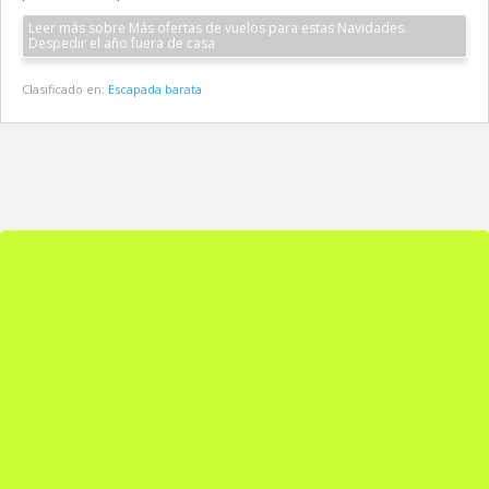
Leer más sobre Más ofertas de vuelos para estas Navidades.
Despedir el año fuera de casa
Clasificado en:
Escapada barata