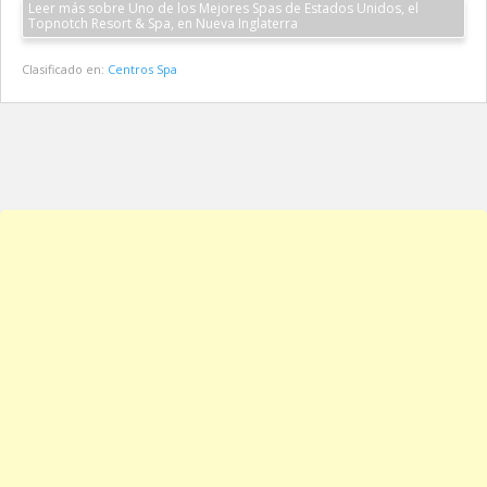
Leer más sobre Uno de los Mejores Spas de Estados Unidos, el
Topnotch Resort & Spa, en Nueva Inglaterra
Clasificado en:
Centros Spa