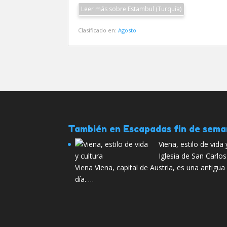
Leer más sobre Estambul (Turquía)
Clasificado en:
Agosto
También en Escapadas fin de sem
Viena, estilo de vida 
Iglesia de San Carlo
Viena Viena, capital de Austria, es una antigu
día. …