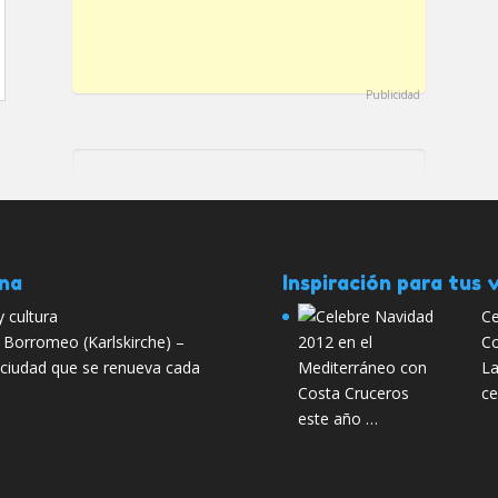
Publicidad
ana
Inspiración para tus v
y cultura
Ce
s Borromeo (Karlskirche) –
Co
a ciudad que se renueva cada
La
ce
este año …