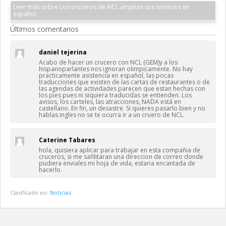
Leer más sobre Los cruceros de NCL amplian sus servicios en
español
Últimos comentarios
daniel tejerina
Acabo de hacer un crucero con NCL (GEM)y a los
hispanoparlantes nos ignoran olimpicamente. No hay
practicamente asistencia en español, las pocas
traducciones que existen de las cartas de restaurantes o de
las agendas de actividades parecen que estan hechas con
los pies pues ni siquiera traducidas se entienden. Los
avisos, los carteles, las atracciones, NADA está en
castellano. En fin, un desastre. Si quieres pasarlo bien y no
hablas ingles no se te ocurra ir a un cruero de NCL.
Caterine Tabares
hola, quisiera aplicar para trabajar en esta compañia de
cruceros, si me safilitaran una direccion de correo donde
pudiera enviales mi hoja de vida, estaria encantada de
hacerlo.
Clasificado en:
Noticias