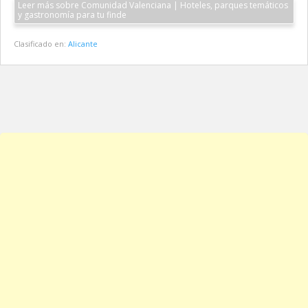
Leer más sobre Comunidad Valenciana | Hoteles, parques temáticos
y gastronomía para tu finde
Clasificado en:
Alicante