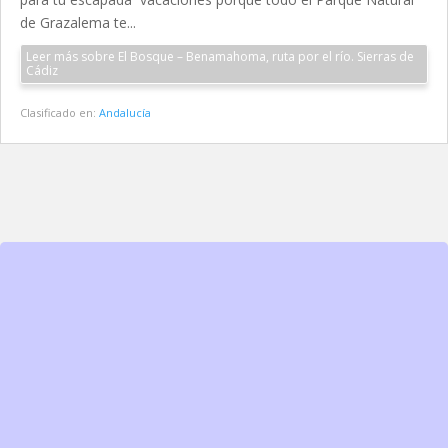
de Grazalema te...
Leer más sobre El Bosque – Benamahoma, ruta por el río. Sierras de
Cádiz
Clasificado en:
Andalucía