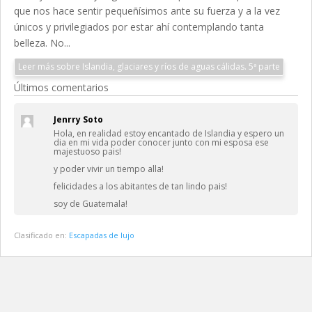
que nos hace sentir pequeñísimos ante su fuerza y a la vez
únicos y privilegiados por estar ahí contemplando tanta
belleza. No...
Leer más sobre Islandia, glaciares y ríos de aguas cálidas. 5ª parte
Últimos comentarios
Jenrry Soto
Hola, en realidad estoy encantado de Islandia y espero un
dia en mi vida poder conocer junto con mi esposa ese
majestuoso pais!
y poder vivir un tiempo alla!
felicidades a los abitantes de tan lindo pais!
soy de Guatemala!
Clasificado en:
Escapadas de lujo