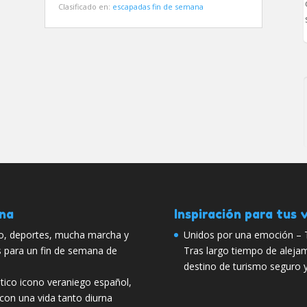
Clasificado en:
escapadas fin de semana
ana
Inspiración para tus v
io, deportes, mucha marcha y
Unidos por una emoción – 
s para un fin de semana de
Tras largo tiempo de aleja
destino de turismo seguro y
tico icono veraniego español,
 con una vida tanto diurna