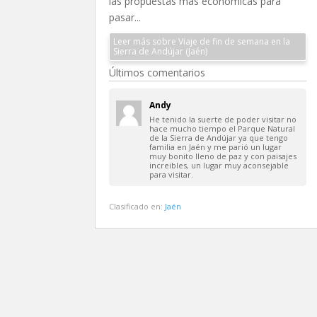
las propuestas más económicas para
pasar...
Leer más sobre Viaje de fin de semana en la
Sierra de Andújar (Jaén)
Últimos comentarios
Andy
He tenido la suerte de poder visitar no
hace mucho tiempo el Parque Natural
de la Sierra de Andújar ya que tengo
familia en Jaén y me parió un lugar
muy bonito lleno de paz y con paisajes
increibles, un lugar muy aconsejable
para visitar.
Clasificado en:
Jaén