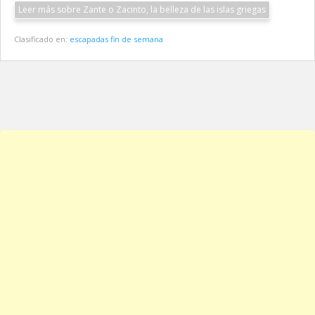
Leer más sobre Zante o Zacinto, la belleza de las islas griegas
Clasificado en:
escapadas fin de semana