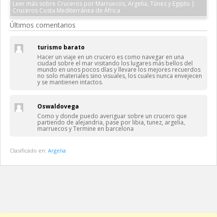
Leer más sobre Cruceros por Marruecos, Argelia, Túnez y Egipto |
Cruceros Costa Mediterránea de África
Últimos comentarios
turismo barato
Hacer un viaje en un crucero es como navegar en una
ciudad sobre el mar visitando los lugares más bellos del
mundo en unos pocos días y llevare los mejores recuerdos
no solo materiales sino visuales, los cuales nunca envejecen
y se mantienen intactos.
Oswaldovega
Como y donde puedo averiguar sobre un crucero que
partiendo de alejandria, pase por libia, tunez, argelia,
marruecos y Termine en barcelona
Clasificado en:
Argelia