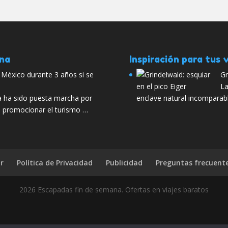
ana
Inspiración para tus v
 México durante 3 años si se
Gr
La
iva ha sido puesta marcha por
enclave natural incomparab
e promocionar el turismo …
r
Política de Privacidad
Publicidad
Preguntas frecuent
2026 Escapadas fin de semana. Ofertas en viajes baratos