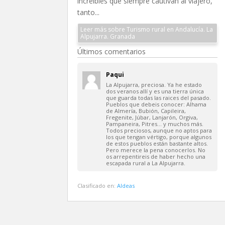
increíbles que siempre cautivan al viajero,
tanto...
Leer más sobre Turismo rural en Andalucía. La
Alpujarra. Granada
Últimos comentarios
Paqui
La Alpujarra, preciosa. Ya he estado
dos veranos allí y es una tierra única
que guarda todas las raices del pasado.
Pueblos que debeis conocer: Alhama
de Almería, Bubión, Capileira,
Fregenite, Júbar, Lanjarón, Orgiva,
Pampaneira, Pitres… y muchos más.
Todos preciosos, aunque no aptos para
los que tengan vértigo, porque algunos
de estos pueblos están bastante altos.
Pero merece la pena conocerlos. No
os arrepentireis de haber hecho una
escapada rural a La Alpujarra.
Clasificado en:
Aldeas