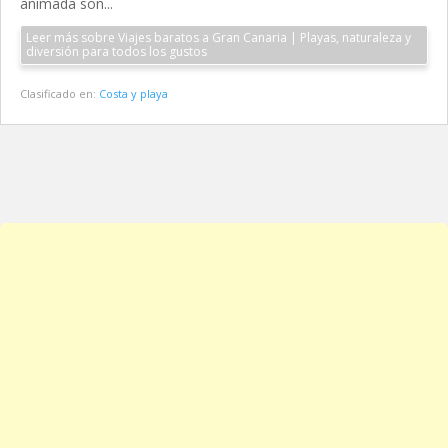
animada son...
Leer más sobre Viajes baratos a Gran Canaria | Playas, naturaleza y
diversión para todos los gustos
Clasificado en:
Costa y playa