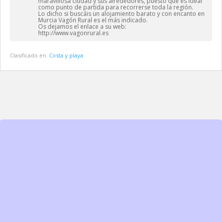
maravillosa ciudad y sus alrededores, puesto que es ideal
como punto de partida para recorrerse toda la región.
Lo dicho si buscáis un alojamiento barato y con encanto en
Murcia Vagón Rural es el más indicado.
Os dejamos el enlace a su web:
http://www.vagonrural.es
Clasificado en:
Costa y playa