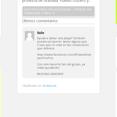
provincia de Granada. Pueblo costero y...
Leer más sobre Litoral Granada – Almería. De
Calahonda a Adra. 2º
Últimos comentarios
Solo
Ayuda a salvar una playa! También
puedes proponer salvar alguna que
creas que no está en las condiciones
que debiera.
http://www.facebook.com/#!/savetheb
each?ref=ts
Con sólo hacerte fan del grupo, ya
estás ayudando!
MUCHAS GRACIAS!!
Clasificado en:
Andalucía