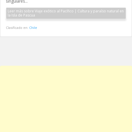
singulares...
Leer más sobre Viaje exótico al Pacífico | Cultura y paraíso natural en
la Isla de Pascua
Clasificado en:
Chile