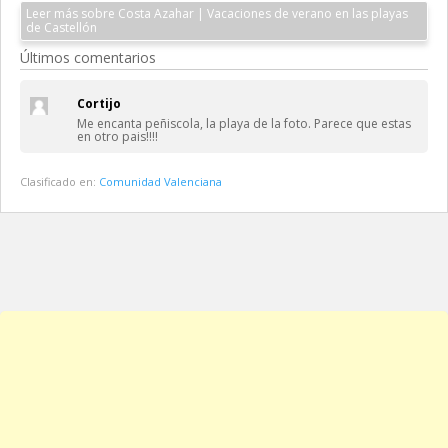
Leer más sobre Costa Azahar | Vacaciones de verano en las playas
de Castellón
Últimos comentarios
Cortijo
Me encanta peñiscola, la playa de la foto. Parece que estas
en otro pais!!!!
Clasificado en:
Comunidad Valenciana