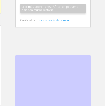
Leer más sobre Túnez, África, un pequeño
país con mucha historia
Clasificado en:
escapadas fin de semana