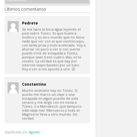
Últimos comentarios
Pedrete
Se me hace la boca agua leyendo el
post sobre Túnez. Es que huele a
exótico y es otro mundo que no tiene
nada que ver con el que vivimos aquí,
con tanta prisa y todo acelerado. Voy a
ahorrar un poco a ver si con suerte
puedo irme de escapada a Túnez,
aunque sean treso cuatro días, es te
verano. La verdad es que hay por
internet viajes baratos por un tubo.
Voy a ver si me apunto a uno. 😉
Constantino
Mucho exotismo hay en Túnez. Si
puedo me marco un viaje o una
escapada en algún puente de este
verano y me largo con mi novia a
Túnez, o a Marrakech, que tampoco
está nada mal. Marruecos y todo el
Magred te lleva a otro mundo. De
verdad.
Clasificado en:
Agosto