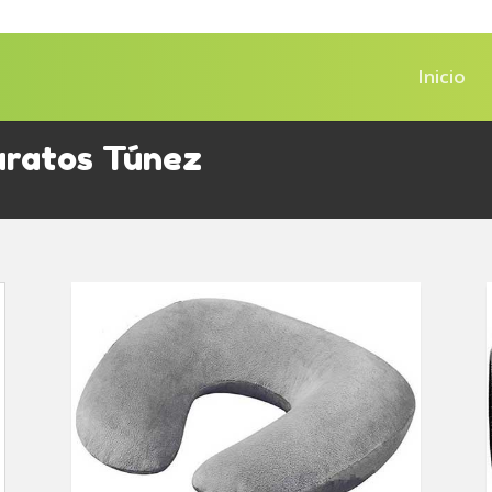
Inicio
aratos Túnez