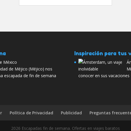
ana
Inspiración para tus v
de México
Ám
udad de Méjico (Méjico) nos
Mi
una escapada de fin de semana
conocer en sus vacaciones 
r
Política de Privacidad
Publicidad
Preguntas frecuent
2026 Escapadas fin de semana. Ofertas en viajes baratos