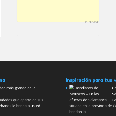
Publicidad
ana
Inspiración para tus v
udad más grande de la
Ca
S
iudades que aparte de sus
La
rbanos le brinda a usted …
situada en la provincia de 
brindan la …