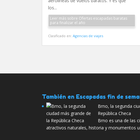
aerolíneas de vuelos baratos. Y es que
los...
Leer más sobre Ofertas escapadas baratas
para finalizar el año
Clasificado en:
Agencias de viajes
También en Escapadas fin de sem
Brno, la segunda ci
República Checa
Brno es una de las c
atractivos naturales, historia y monumentos u