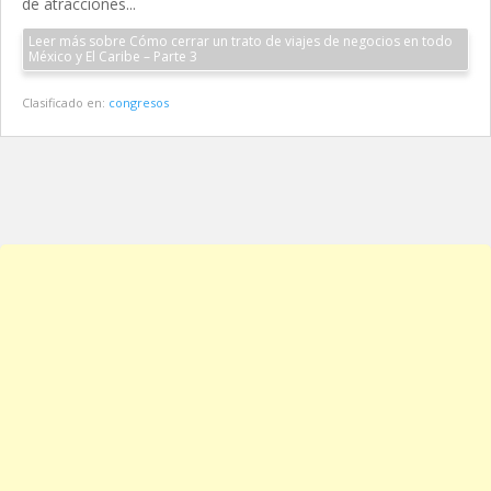
de atracciones...
Leer más sobre Cómo cerrar un trato de viajes de negocios en todo
México y El Caribe – Parte 3
Clasificado en:
congresos