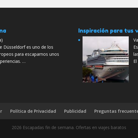
ana
Inspiración para tus v
a)
Va
e Düsseldorf es uno de los
Es
uropeos para escaparnos unos
la
xperiencias. …
El
r
Política de Privacidad
Publicidad
Preguntas frecuent
2026 Escapadas fin de semana. Ofertas en viajes baratos