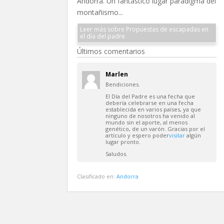
Andorra. Un fantástico lugar paradigma del
montañismo...
Leer más sobre Propuestas de escapadas en
el día del padre
Últimos comentarios
Marlen
Bendiciones.
El Día del Padre es una fecha que
debería celebrarse en una fecha
establecida en varios países, ya que
ninguno de nosotros ha venido al
mundo sin el aporte, al menos
genético, de un varón. Gracias por el
artículo y espero poder
visitar
algún
lugar pronto.
Saludos.
Clasificado en:
Andorra