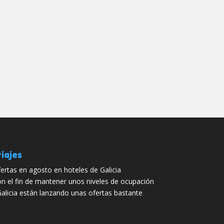
iajes
ertas en agosto en hoteles de Galicia
n el fin de mantener unos niveles de ocupación
Galicia están lanzando unas ofertas bastante