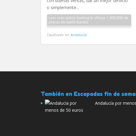
con buenas ventas, dar un mejor servicio
o simplemente...
Leer más sobre Vueling te ofrece 1.000.000 de
plazas de vuelo barato
Clasificado en:
Andalucía
También en Escapadas fin de sem
Andalucía por menos