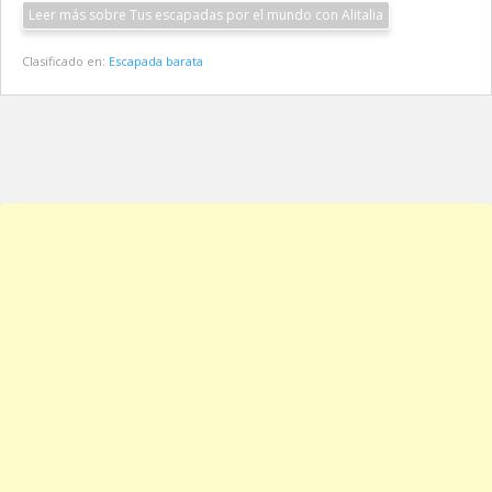
Leer más sobre Tus escapadas por el mundo con Alitalia
Clasificado en:
Escapada barata