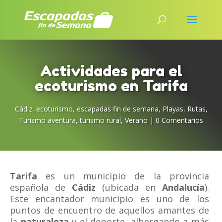
Actividades para el
ecoturismo en Tarifa
Cádiz
,
ecoturismo
,
escapadas fin de semana
,
Playas
,
Rutas
,
Turismo aventura
,
turismo rural
,
Verano
|
0 Comentarios
Tarifa
es un municipio de la provincia
española de
Cádiz
(ubicada en
Andalucía
).
Este encantador municipio es uno de los
puntos de encuentro de aquellos amantes de
la
naturaleza
y el deporte, albergando a más