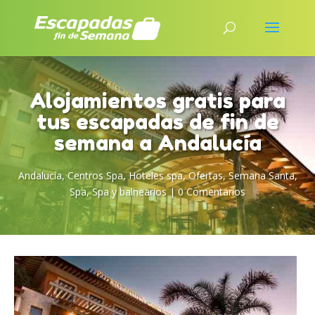
Alojamientos gratis para
tus escapadas de fin de
semana a Andalucía
Andalucía
,
Centros Spa
,
Hoteles spa
,
Ofertas
,
Semana Santa
,
Spa
,
Spa y balnearios
|
0 Comentarios