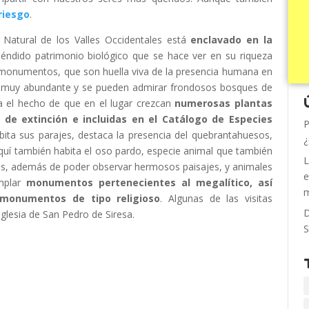
riesgo
.
 Natural de los Valles Occidentales está
enclavado en la
éndido patrimonio biológico que se hace ver en su riqueza
us monumentos, que son huella viva de la presencia humana en
es muy abundante y se pueden admirar frondosos bosques de
a el hecho de que en el lugar crezcan
numerosas plantas
 de extinción e incluidas en el Catálogo de Especies
P
bita sus parajes, destaca la presencia del quebrantahuesos,
¿
 Aquí también habita el oso pardo, especie animal que también
L
s, además de poder observar hermosos paisajes, y animales
e
emplar
monumentos pertenecientes al megalítico, así
m
monumentos de tipo religioso
. Algunas de las visitas
D
 Iglesia de San Pedro de Siresa.
S