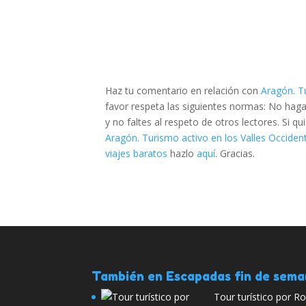
Haz tu comentario en relación con
Aragón. T
favor respeta las siguientes normas: No hag
y no faltes al respeto de otros lectores. Si 
Aragón. Turismo activo en los Valles Occide
viajes baratos
hazlo
aquí
. Gracias.
También en Escapadas fin de sem
Tour turístico por 