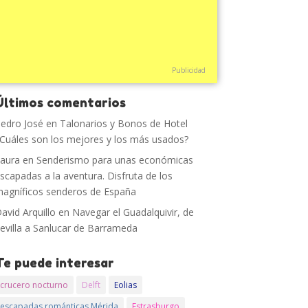
Publicidad
Últimos comentarios
edro José
en
Talonarios y Bonos de Hotel
Cuáles son los mejores y los más usados?
aura
en
Senderismo para unas económicas
scapadas a la aventura. Disfruta de los
agníficos senderos de España
avid Arquillo
en
Navegar el Guadalquivir, de
evilla a Sanlucar de Barrameda
Te puede interesar
crucero nocturno
Delft
Eolias
escapadas románticas Mérida
Estrasburgo