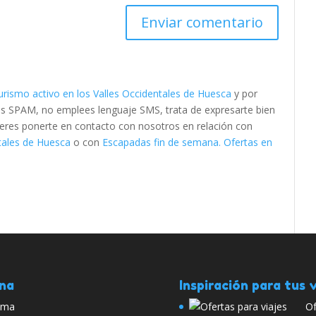
urismo activo en los Valles Occidentales de Huesca
y por
as SPAM, no emplees lenguaje SMS, trata de expresarte bien
quieres ponerte en contacto con nosotros en relación con
ntales de Huesca
o con
Escapadas fin de semana. Ofertas en
ana
Inspiración para tus v
Roma
Of