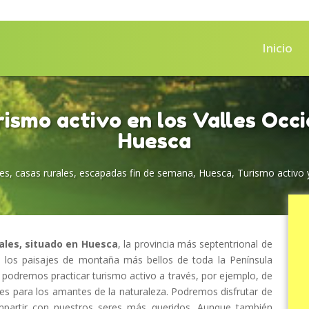
Inicio
ismo activo en los Valles Occ
Huesca
es
,
casas rurales
,
escapadas fin de semana
,
Huesca
,
Turismo activo 
tales, situado en Huesca
, la provincia más septentrional de
de los paisajes de montaña más bellos de toda la Península
 podremos practicar turismo activo a través, por ejemplo, de
les para los amantes de la naturaleza. Podremos disfrutar de
compartir con nuestros seres más queridos. Aunque también