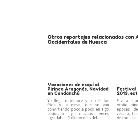
Otros reportajes relacionados con A
Occidentales de Huesca
Vacaciones de esquí al
Pirineo Aragonés. Navidad
Festival
en Candanchú
2013, es
Ya llega diciembre y con él los
El vino es 
fríos y la nieve, que se van
otoño sin
convirtiendo poco a poco en algo
épocas de
cotidiano y muchas veces
verano, ta
agradable. El último mes del...
de toda clas