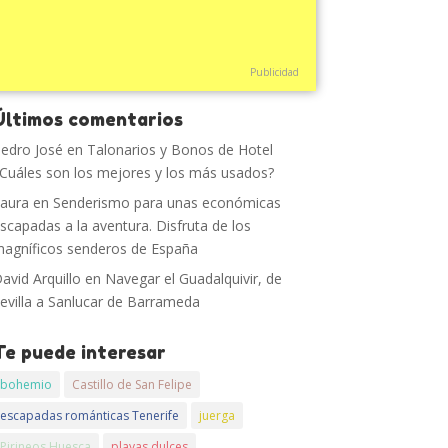
Publicidad
Últimos comentarios
edro José
en
Talonarios y Bonos de Hotel
Cuáles son los mejores y los más usados?
aura
en
Senderismo para unas económicas
scapadas a la aventura. Disfruta de los
agníficos senderos de España
avid Arquillo
en
Navegar el Guadalquivir, de
evilla a Sanlucar de Barrameda
Te puede interesar
bohemio
Castillo de San Felipe
escapadas románticas Tenerife
juerga
Pirineos Huesca
playas dulces