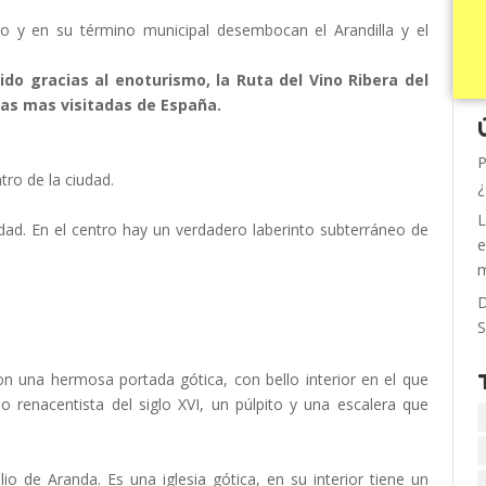
.
ero y en su término municipal desembocan el Arandilla y el
ido gracias al enoturismo, la Ruta del Vino Ribera del
tas mas visitadas de España.
P
tro de la ciudad.
¿
L
udad. En el centro hay un verdadero laberinto subterráneo de
e
m
D
S
 con una hermosa portada gótica, con bello interior en el que
o renacentista del siglo XVI, un púlpito y una escalera que
io de Aranda. Es una iglesia gótica, en su interior tiene un