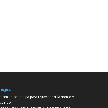
iajes
atamientos de Spa para rejuvenecer la mente y
 cuerpo
ando usted está buscando el lugar ideal para