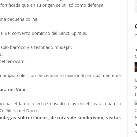
 fortificada que en su origen se utilizó como defensa.
 una pequeña colina.
nal del convento dominico del Sancti Spiritus.
C
U
ablo barroco y artesonado mudéjar.
m
o.
M
l ferrocarril.
amplia colección de cerámica tradicional principalmente de
M
p
ura del Vino.
s
obar el famoso lechazo asado o las chuletillas a la parrilla
O. Ribera del Duero.
 bodegas subterráneas, de rutas de senderismo, visitas