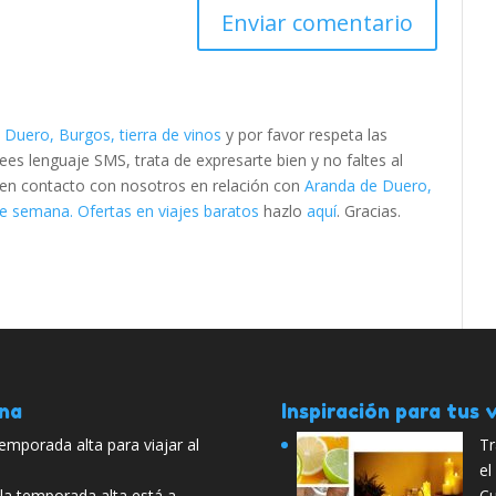
 Duero, Burgos, tierra de vinos
y por favor respeta las
s lenguaje SMS, trata de expresarte bien y no faltes al
e en contacto con nosotros en relación con
Aranda de Duero,
e semana. Ofertas en viajes baratos
hazlo
aquí
. Gracias.
ana
Inspiración para tus v
temporada alta para viajar al
Tr
el
 la temporada alta está a
Cu