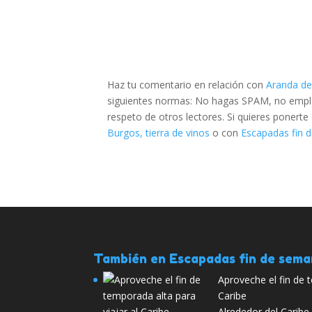
Haz tu comentario en relación con
Aranda de
siguientes normas: No hagas SPAM, no emplee
respeto de otros lectores. Si quieres ponert
Burgos, tierra de vinos
o con
Escapadas fin d
También en Escapadas fin de sem
Aproveche el fin de 
Caribe
Alrededor del Caribe