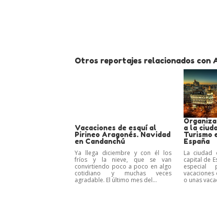
Otros reportajes relacionados con A
Organiza
Vacaciones de esquí al
a la ciud
Pirineo Aragonés. Navidad
Turismo e
en Candanchú
España
Ya llega diciembre y con él los
La ciudad 
fríos y la nieve, que se van
capital de 
convirtiendo poco a poco en algo
especial 
cotidiano y muchas veces
vacaciones 
agradable. El último mes del...
o unas vacac