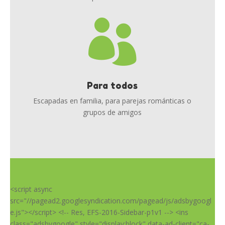

Para todos
Escapadas en familia, para parejas románticas o
grupos de amigos
<script async
src="//pagead2.googlesyndication.com/pagead/js/adsbygoogl
e.js"></script> <!-- Res, EFS-2016-Sidebar-p1v1 --> <ins
class="adsbygoogle" style="display:block" data-ad-client="ca-