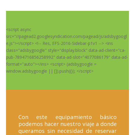
<script async
src="//pagead2.googlesyndication.com/pagead/js/adsbygoogl
e.js"></script> <!-- Res, EFS-2016-Sidebar-p1v1 --> <ins
class="adsbygoogle" style="display:block" data-ad-client="ca-
pub-7894716856258992" data-ad-slot="4077086179" data-ad-
format="auto"></ins> <script> (adsbygoogle =
window.adsbygoogle || []).push({}); </script>
Con este equipamiento básico
podemos hacer nuestro viaje a donde
queramos sin necesidad de reservar