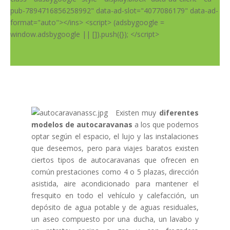
pub-7894716856258992" data-ad-slot="4077086179" data-ad-
format="auto"></ins> <script> (adsbygoogle =
window.adsbygoogle || []).push({}); </script>
Existen muy
diferentes
modelos de autocaravanas
a los que podemos
optar según el espacio, el lujo y las instalaciones
que deseemos, pero para viajes baratos existen
ciertos tipos de autocaravanas que ofrecen en
común prestaciones como 4 o 5 plazas, dirección
asistida, aire acondicionado para mantener el
fresquito en todo el vehículo y calefacción, un
depósito de agua potable y de aguas residuales,
un aseo compuesto por una ducha, un lavabo y