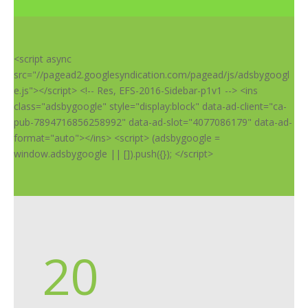
<script async
src="//pagead2.googlesyndication.com/pagead/js/adsbygoogl
e.js"></script> <!-- Res, EFS-2016-Sidebar-p1v1 --> <ins
class="adsbygoogle" style="display:block" data-ad-client="ca-
pub-7894716856258992" data-ad-slot="4077086179" data-ad-
format="auto"></ins> <script> (adsbygoogle =
window.adsbygoogle || []).push({}); </script>
20