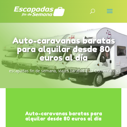
Auto-caravanas baratas
para alquilar desde 80
euros al día
escapadas fin de semana
,
Viajes baratos
|
27 Comentarios
Auto-caravanas baratas para
alquilar desde 80 euros al día