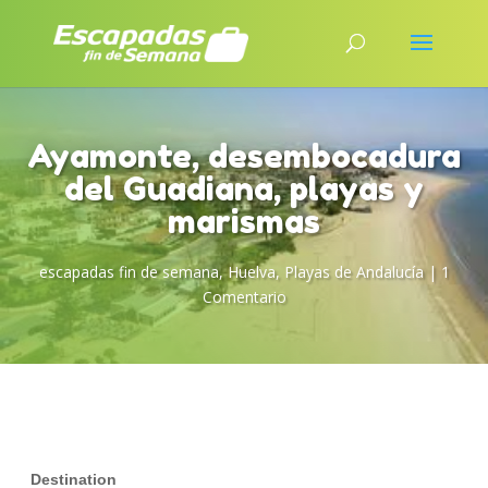
Ayamonte, desembocadura
del Guadiana, playas y
marismas
escapadas fin de semana
,
Huelva
,
Playas de Andalucía
|
1
Comentario
Destination