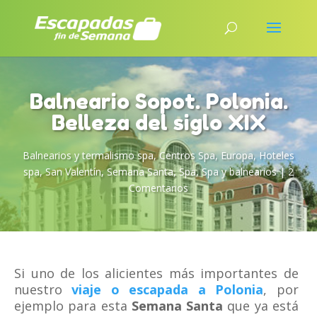
Balneario Sopot. Polonia.
Belleza del siglo XIX
Balnearios y termalismo spa
,
Centros Spa
,
Europa
,
Hoteles
spa
,
San Valentín
,
Semana Santa
,
Spa
,
Spa y balnearios
|
2
Comentarios
Si uno de los alicientes más importantes de
nuestro
viaje o escapada a Polonia
, por
ejemplo para esta
Semana Santa
que ya está