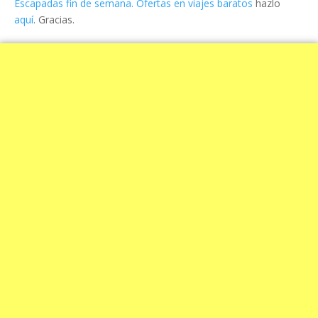
Escapadas fin de semana. Ofertas en viajes baratos
hazlo
aquí
. Gracias.