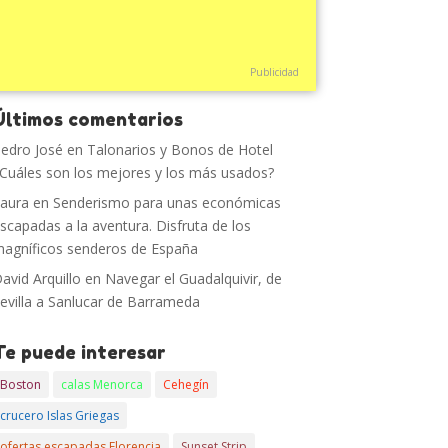
Publicidad
Últimos comentarios
edro José
en
Talonarios y Bonos de Hotel
Cuáles son los mejores y los más usados?
aura
en
Senderismo para unas económicas
scapadas a la aventura. Disfruta de los
agníficos senderos de España
avid Arquillo
en
Navegar el Guadalquivir, de
evilla a Sanlucar de Barrameda
Te puede interesar
Boston
calas Menorca
Cehegín
crucero Islas Griegas
ofertas escapadas Florencia
Sunset Strip