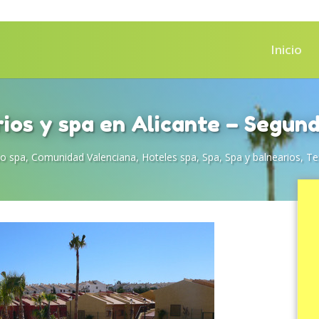
Inicio
ios y spa en Alicante – Segun
mo spa
,
Comunidad Valenciana
,
Hoteles spa
,
Spa
,
Spa y balnearios
,
Te