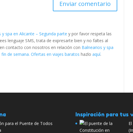
s y spa en Alicante – Segunda parte
y por favor respeta las
s lenguaje SMS, trata de expresarte bien y no faltes al
e en contacto con nosotros en relación con
Balnearios y spa
fin de semana. Ofertas en viajes baratos
hazlo
aquí
.
ana
Inspiración para tus v
ón para el Puente de Todos
El
a
(I