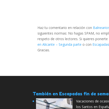
Haz tu comentario en relación con
Balneario
siguientes normas: No hagas SPAM, no emplee
respeto de otros lectores. Si quieres ponert
en Alicante – Segunda parte
o con
Escapadas 
Gracias.
También en Escapadas fin de sem
Vacaciones de ocasi
los Santos en Españ