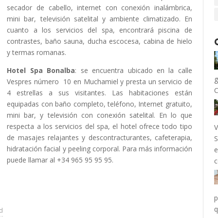
secador de cabello, internet con conexión inalámbrica,
mini bar, televisión satelital y ambiente climatizado. En
cuanto a los servicios del spa, encontrará piscina de
contrastes, baño sauna, ducha escocesa, cabina de hielo
y termas romanas.
Hotel Spa Bonalba
: se encuentra ubicado en la calle
g
Vespres número 10 en Muchamiel y presta un servicio de
C
4 estrellas a sus visitantes. Las habitaciones están
equipadas con baño completo, teléfono, Internet gratuito,
mini bar, y televisión con conexión satelital. En lo que
respecta a los servicios del spa, el hotel ofrece todo tipo
V
de masajes relajantes y descontracturantes, cafeterapia,
S
hidratación facial y peeling corporal. Para más información
e
puede llamar al +34 965 95 95 95.
c
p
ad