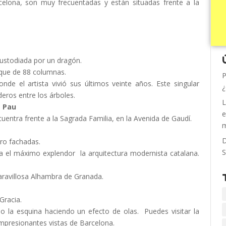
celona, son muy frecuentadas y están situadas frente a la
custodiada por un dragón.
sque de 88 columnas.
P
de el artista vivió sus últimos veinte años. Este singular
¿
eros entre los árboles.
L
t Pau
e
cuentra frente a la Sagrada Familia, en la Avenida de Gaudí.
m
D
ro fachadas.
S
a el máximo explendor la arquitectura modernista catalana.
aravillosa Alhambra de Granada.
Gracia.
o la esquina haciendo un efecto de olas. Puedes visitar la
 impresionantes vistas de Barcelona.