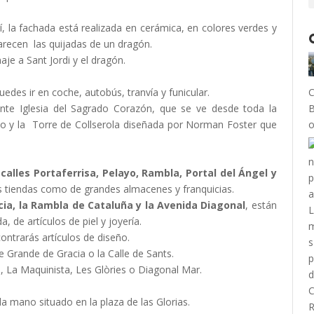
í, la fachada está realizada en cerámica, en colores verdes y
arecen las quijadas de un dragón.
aje a Sant Jordi y el dragón.
uedes ir en coche, autobús, tranvía y funicular.
C
ante Iglesia del Sagrado Corazón, que se ve desde toda la
B
bo y la Torre de Collserola diseñada por Norman Foster que
o
calles Portaferrisa, Pelayo, Rambla, Portal del Ángel y
s tiendas como de grandes almacenes y franquicias.
cia, la Rambla de Cataluña y la Avenida Diagonal
, están
 de artículos de piel y joyería.
ontrarás artículos de diseño.
 Grande de Gracia o la Calle de Sants.
, La Maquinista, Les Glòries o Diagonal Mar.
 mano situado en la plaza de las Glorias.