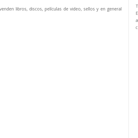
T
en libros, discos, películas de video, sellos y en general
E
a