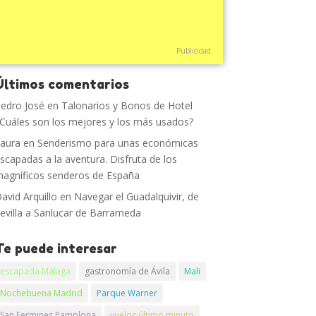
Publicidad
Últimos comentarios
edro José
en
Talonarios y Bonos de Hotel
Cuáles son los mejores y los más usados?
aura
en
Senderismo para unas económicas
scapadas a la aventura. Disfruta de los
agníficos senderos de España
avid Arquillo
en
Navegar el Guadalquivir, de
evilla a Sanlucar de Barrameda
Te puede interesar
escapada Málaga
gastronomía de Ávila
Mali
Nochebuena Madrid
Parque Warner
San Fermines Pamplona
vuelos último minuto