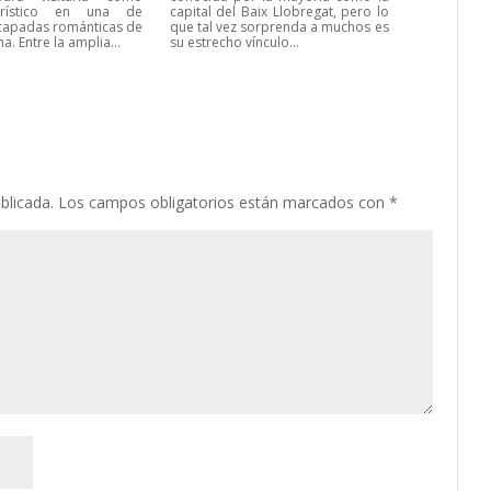
urístico en una de
capital del Baix Llobregat, pero lo
capadas románticas de
que tal vez sorprenda a muchos es
a. Entre la amplia...
su estrecho vínculo...
blicada.
Los campos obligatorios están marcados con
*