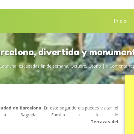
Inicio
rcelona, divertida y monumen
Cataluña
,
escapadas fin de semana
,
Octubre
,
Otoño
|
0 Comentario
iudad de Barcelona.
En este segundo día puedes visitar el
ll, la Sagrada Família e ir de
as.
Terrazas del