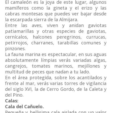
El camaleón es la joya de este lugar, algunos
mamíferos como la gineta y el erizo y las
cabras montesas que puedes ver bajar desde
la escarpada sierra de la Almijara.
Entre las aves, viven y anidan gaviotas
patiamarillas y otras especies de gaviotas,
cernícalos, halcones peregrinos, currucas,
petirrojos, charranes, tarabillas comunes y
pinzones.
La fauna marina es espectacular, en sus aguas
absolutamente límpias verás variadas algas,
cangrejos, tomates marinos, mejillones y
multitud de peces que nadan a tu lado.
En el área protegida, sobre los acantilados y
frente al mar, verás varias torres de vigilancia
del siglo XVI, la de Cerro Gordo, de la Caleta y
del Pino.
Calas:
Cala del Cañuelo.
Pequeña y bellisima cala aislada con un valor