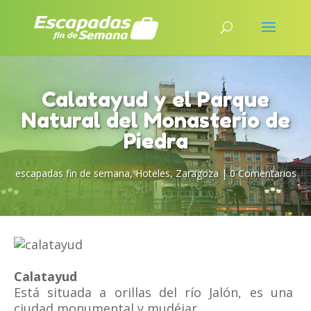
Calatayud y el Parque
Natural del Monasterio de
Piedra
escapadas fin de semana
,
Hoteles
,
Zaragoza
|
0 Comentarios
Calatayud
Está situada a orillas del río Jalón, es una
ciudad monumental y mudéjar.