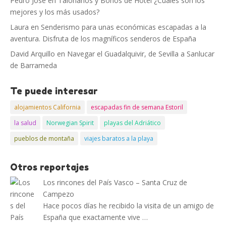
Pedro José
en
Talonarios y Bonos de Hotel ¿Cuáles son los
mejores y los más usados?
Laura
en
Senderismo para unas económicas escapadas a la
aventura. Disfruta de los magníficos senderos de España
David Arquillo
en
Navegar el Guadalquivir, de Sevilla a Sanlucar
de Barrameda
Te puede interesar
alojamientos California
escapadas fin de semana Estoril
la salud
Norwegian Spirit
playas del Adriático
pueblos de montaña
viajes baratos a la playa
Otros reportajes
Los rincones del País Vasco – Santa Cruz de
Campezo
Hace pocos días he recibido la visita de un amigo de
España que exactamente vive …