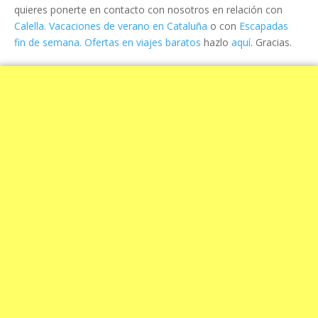
quieres ponerte en contacto con nosotros en relación con
Calella. Vacaciones de verano en Cataluña
o con
Escapadas
fin de semana. Ofertas en viajes baratos
hazlo
aquí
. Gracias.