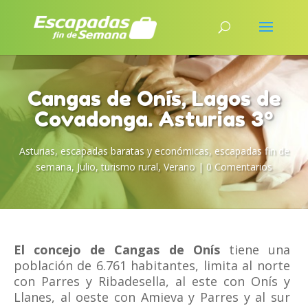
Cangas de Onís, Lagos de
Covadonga. Asturias 3º
Asturias
,
escapadas baratas y económicas
,
escapadas fin de
semana
,
Julio
,
turismo rural
,
Verano
|
0 Comentarios
El concejo de Cangas de Onís
tiene una
población de 6.761 habitantes, limita al norte
con Parres y Ribadesella, al este con Onís y
Llanes, al oeste con Amieva y Parres y al sur