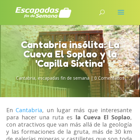
Cantabria insólita: La
Cueva El Soplao y la
'Capilla Sixtina'
Cantabria
,
escapadas fin de semana
|
0 Comentarios
En
Cantabria
, un lugar más que interesante
para hacer una ruta es
la Cueva El Soplao
,
con atractivos que van más allá de la geología
y las formaciones de la gruta, más de 30 km
de galerías mineras y castilletes que son toda