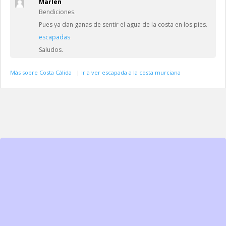
Marlen
Bendiciones.
Pues ya dan ganas de sentir el agua de la costa en los pies.
escapadas
Saludos.
Más sobre Costa Cálida
|
Ir a ver escapada a la costa murciana