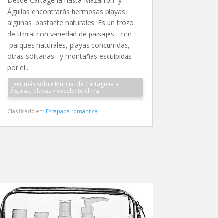
Desde Cartagena hasta Mazarrón y
Águilas encontrarás hermosas playas,
algunas bastante naturales. Es un trozo
de litoral con variedad de paisajes, con
parques naturales, playas concurridas,
otras solitarias y montañas esculpidas
por el...
Leer más sobre Murcia, de Cartagena a
Águilas, playas y excelente clima
Clasificado en:
Escapada romántica