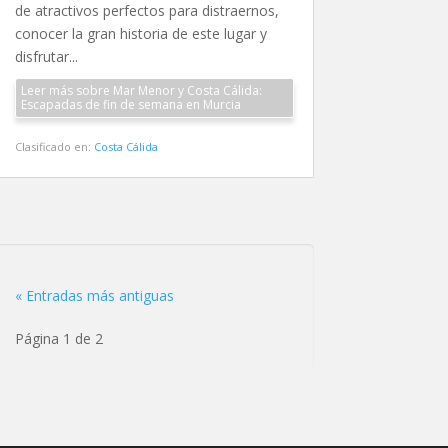
de atractivos perfectos para distraernos,
conocer la gran historia de este lugar y
disfrutar...
Leer más sobre Mar Menor y Costa Cálida:
Escapadas de fin de semana en Murcia
Clasificado en:
Costa Cálida
« Entradas más antiguas
Página 1 de 2