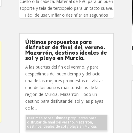
cuello o la cabeza. Material de PVC para un buen
soporte y tela de terciopelo para un tacto suave.
Fácil de usar, inflar o desinflar en segundos
Últimas propuestas para
disfrutar de final del verano.
Mazarrón, destinos ideales de
sol y playa en Murcia.
A las puertas del fin del verano, y para
despedirnos del buen tiempo y del ocio,
una de las mejores propuestas es visitar
uno de los puntos más turísticos de la
región de Murcia, Mazarrón. Todo un
destino para disfrutar del sol y las playas
de la...
Leer más sobre Últimas propuestas para
disfrutar de final del verano. Mazarrón,
destinos ideales de sol y playa en Murcia.