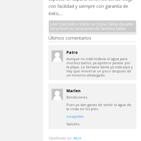
con facilidad y siempre con garantía de
éxito,...
Leer más sobre Visitar la Costa Cálida durante
las próximas vacaciones de Semana Santa
Últimos comentarios
Patro
Aunque no está todavía el agua para
muchos baños, ya apetece pasear por
la playa. La Semana Santa ya está aquí y
hay que moverse un poco después de
un invierno aletargado.
Marlen
Bendiciones.
Pues ya dan ganas de sentir el agua de
la costa en los pies.
escapadas
Saludos.
Clasificado en:
Abril