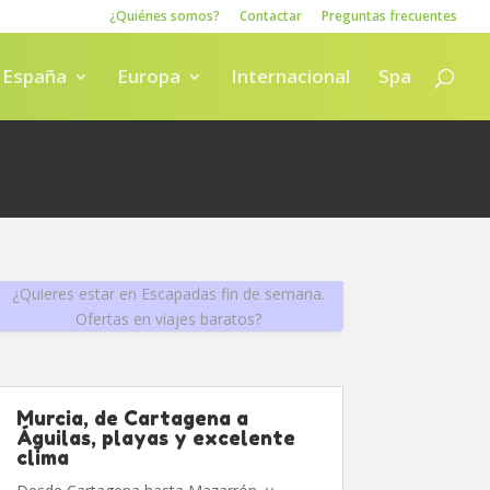
¿Quiénes somos?
Contactar
Preguntas frecuentes
España
Europa
Internacional
Spa
¿Quieres estar en Escapadas fin de semana.
Ofertas en viajes baratos?
Murcia, de Cartagena a
Águilas, playas y excelente
clima