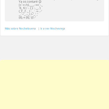
Ya os contaré 😉
(«`-»-/»).___..–»»`-._
`6_ 6 ) `-. ( ).`-.__.`)
(_Y_.)’ ._ ) `._ `. «-..-‘
_..`–‘_..-_/ /–‘_.’ ,’
(il),-» (li),’ ((!.-‘
Más sobre Nochebuena
|
Ir a ver Nochevieja