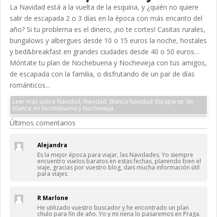
La Navidad está a la vuelta de la esquina, y ¿quién no quiere
salir de escapada 2 o 3 días en la época con más encanto del
año? Si tu problema es el dinero, ¡no te cortes! Casitas rurales,
bungalows y albergues desde 10 o 15 euros la noche, hostales
y bed&breakfast en grandes ciudades desde 40 o 50 euros…
Móntate tu plan de Nochebuena y Nochevieja con tus amigos,
de escapada con la familia, o disfrutando de un par de días
románticos...
Leer más sobre Navidad, Navidad, Blanca Navidad: Escaparse ‘sin
blanca’ en Nochebuena y Nochevieja
Últimos comentarios
Alejandra
Es la mejor época para viajar, las Navidades. Yo siempre
encuentro vuelos baratos en estas fechas, planendo bien el
viaje, gracias por vuestro blog, dais mucha información útil
para viajes
R Marlone
He utilizado vuestro buscador y he encontrado un plan
chulo para fin de año. Yo y mi nena lo pasaremos en Praga.