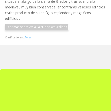
situada al abrigo de la sierra de Gredos y tras su muralla
medieval, muy bien conservada, encontrarás valiosos edifícios
civiles producto de su antíguo esplendor y magníficos
edifícios ...
Leer más sobre Ávila, la ciudad amurallada
Clasificado en:
Ávila