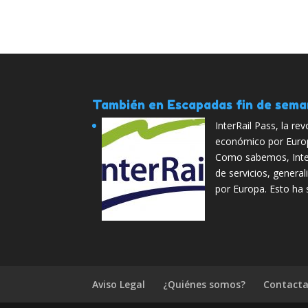
También en Escapadas fin de sem
InterRail Pass, la re
económico por Euro
Como sabemos, Inter
de servicios, genera
por Europa. Esto ha
Aviso Legal
¿Quiénes somos?
Contacta