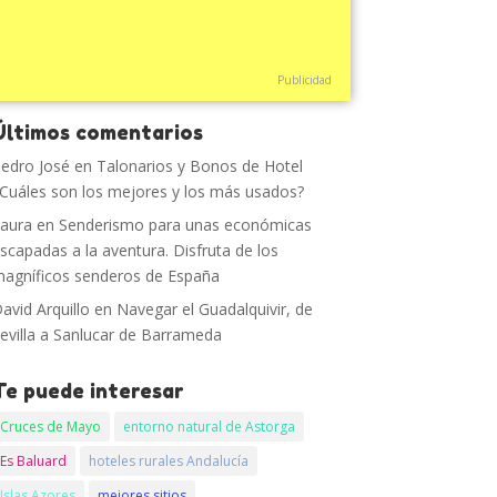
Publicidad
Últimos comentarios
edro José
en
Talonarios y Bonos de Hotel
Cuáles son los mejores y los más usados?
aura
en
Senderismo para unas económicas
scapadas a la aventura. Disfruta de los
agníficos senderos de España
avid Arquillo
en
Navegar el Guadalquivir, de
evilla a Sanlucar de Barrameda
Te puede interesar
Cruces de Mayo
entorno natural de Astorga
Es Baluard
hoteles rurales Andalucía
Islas Azores
mejores sitios