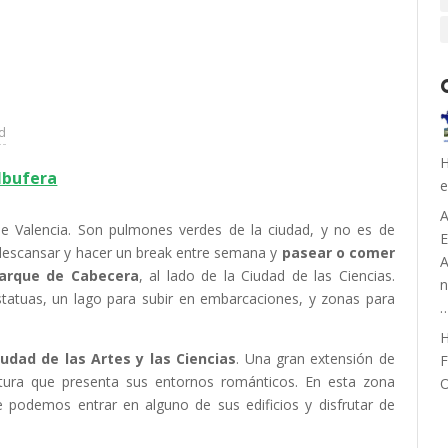
ad
H
Albufera
e
A
de Valencia. Son pulmones verdes de la ciudad, y no es de
descansar y hacer un break entre semana y
pasear o comer
A
arque de Cabecera
, al lado de la Ciudad de las Ciencias.
n
statuas, un lago para subir en embarcaciones, y zonas para
H
iudad de las Artes y las Ciencias
. Una gran extensión de
F
ctura que presenta sus entornos románticos. En esta zona
O
 podemos entrar en alguno de sus edificios y disfrutar de