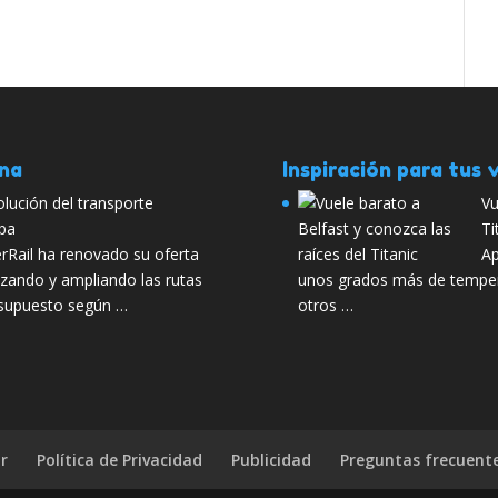
ana
Inspiración para tus v
volución del transporte
Vu
pa
Ti
Rail ha renovado su oferta
Ap
lizando y ampliando las rutas
unos grados más de tempera
 supuesto según …
otros …
r
Política de Privacidad
Publicidad
Preguntas frecuent