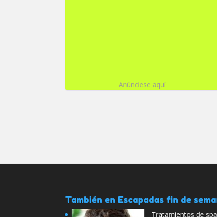
Anúnciese aquí
También en Escapadas fin de sem
Tratamientos de sp