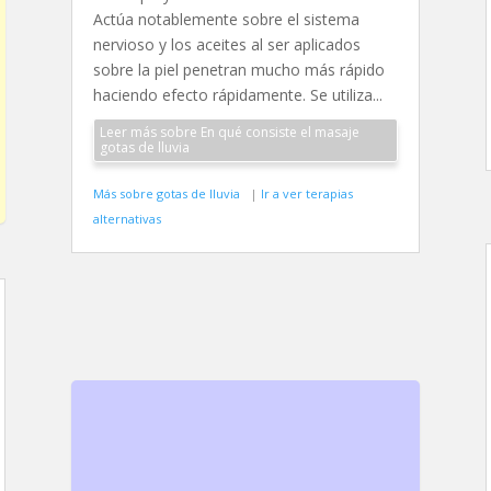
Actúa notablemente sobre el sistema
nervioso y los aceites al ser aplicados
sobre la piel penetran mucho más rápido
haciendo efecto rápidamente. Se utiliza...
Leer más sobre En qué consiste el masaje
gotas de lluvia
Más sobre gotas de lluvia
|
Ir a ver terapias
alternativas