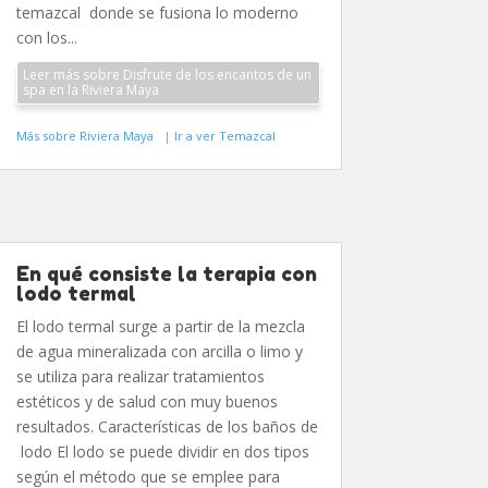
temazcal donde se fusiona lo moderno
con los...
Leer más sobre Disfrute de los encantos de un
spa en la Riviera Maya
Más sobre Riviera Maya
|
Ir a ver Temazcal
En qué consiste la terapia con
lodo termal
El lodo termal surge a partir de la mezcla
de agua mineralizada con arcilla o limo y
se utiliza para realizar tratamientos
estéticos y de salud con muy buenos
resultados. Características de los baños de
lodo El lodo se puede dividir en dos tipos
según el método que se emplee para