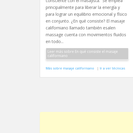
consciente con el masajista. Se emplea
principalmente para liberar la energía y
para lograr un equilibrio emocional y físico
en conjunto. ¿En qué consiste? El masaje
californiano llamado también esalen
massage cuenta con movimientos fluidos
en todo...
Leer más sobre En qué consiste el masaje
californiano
Más sobre masaje californiano
|
Ir a ver técnicas