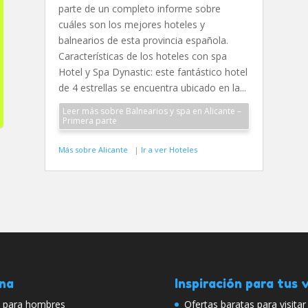
parte de un completo informe sobre
cuáles son los mejores hoteles y
balnearios de esta provincia española.
Características de los hoteles con spa
Hotel y Spa Dynastic: este fantástico hotel
de 4 estrellas se encuentra ubicado en la...
Leer más sobre Balnearios y spa en Alicante –
Primera parte
Más sobre Alicante
|
Ir a ver Hoteles
ana
Inspiración para tus v
a para hombres
Ofertas baratas para visitar 