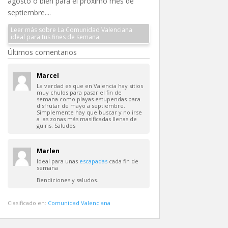
agosto o bien para el próximo mes de
septiembre....
Leer más sobre La Comunidad Valenciana
ideal para tus fines de semana
Últimos comentarios
Marcel
La verdad es que en Valencia hay sitios
muy chulos para pasar el fin de
semana como playas estupendas para
disfrutar de mayo a septiembre.
Simplemente hay que buscar y no irse
a las zonas más masificadas llenas de
guiris. Saludos
Marlen
Ideal para unas
escapadas
cada fin de
semana
Bendiciones y saludos.
Clasificado en:
Comunidad Valenciana