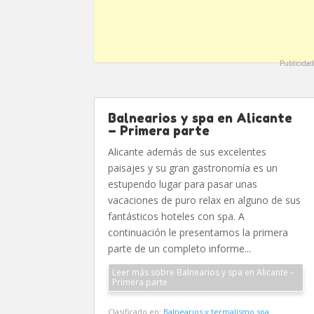
Publicidad
Balnearios y spa en Alicante
– Primera parte
Alicante además de sus excelentes
paisajes y su gran gastronomía es un
estupendo lugar para pasar unas
vacaciones de puro relax en alguno de sus
fantásticos hoteles con spa. A
continuación le presentamos la primera
parte de un completo informe...
Leer más sobre Balnearios y spa en Alicante –
Primera parte
Clasificado en:
Balnearios y termalismo spa