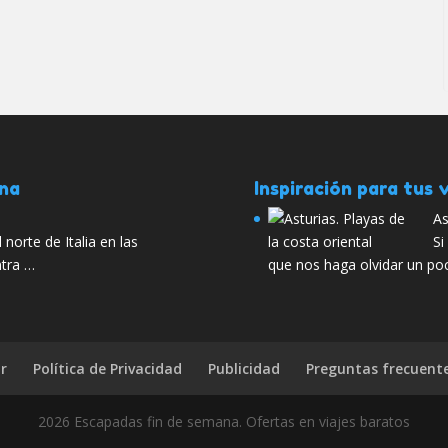
ana
Inspiración para tus v
As
norte de Italia en las
Si
ntra …
que nos haga olvidar un poc
r
Política de Privacidad
Publicidad
Preguntas frecuent
2026 Escapadas fin de semana. Ofertas en viajes baratos