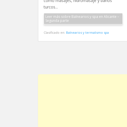
como masajes, hidromasaje y baños
turcos...
Leer más sobre Balnearios y spa en Alicante –
Segunda parte
Clasificado en:
Balnearios y termalismo spa