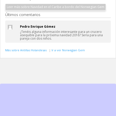
Leer más sobre Navidad en el Caribe a bordo del Norwegian Gem
Últimos comentarios
Pedro Enrique Gómez
¿Tenéis alguna información interesante para un crucero
asequible para la próxima navidad 2016? Sería para una
pareja con dos niños.
Más sobre Antillas Holandesas
|
Ir a ver Norwegian Gem