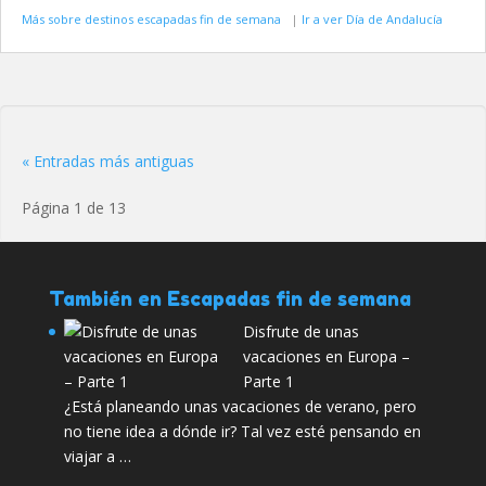
Más sobre destinos escapadas fin de semana
|
Ir a ver Día de Andalucía
« Entradas más antiguas
Página 1 de 13
También en Escapadas fin de semana
Disfrute de unas
vacaciones en Europa –
Parte 1
¿Está planeando unas vacaciones de verano, pero
no tiene idea a dónde ir? Tal vez esté pensando en
viajar a …