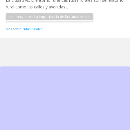
La ciudad vs. El entorno rural Las rutas rurales son del entorno
rural como las calles y avenidas...
Leer más sobre La importancia de las rutas rurales
Más sobre rutas rurales
|