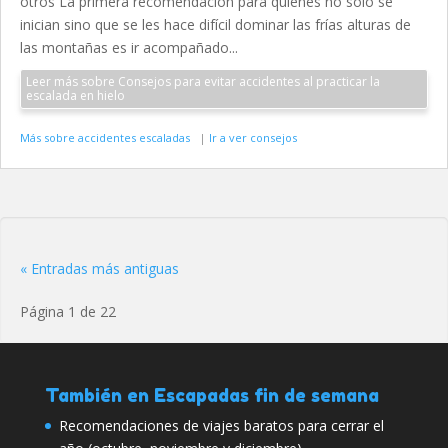
otros La primera recomendación para quienes no solo se
inician sino que se les hace difícil dominar las frías alturas de
las montañas es ir acompañado...
Leer más sobre Consejos para evitar accidentes al practicar la
escalada en hielo
Más sobre accidentes escaladas
|
Ir a ver consejos
« Entradas más antiguas
Página 1 de 22
También en Escapadas fin de semana
Recomendaciones de viajes baratos para cerrar el