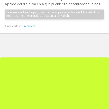
ajetreo del día a día en algún pueblecito encantador que nos...
Leer más sobre Riopar, turismo rural por pueblos de Albacete. Los
mejores rincones rurales de Castilla la Mancha
Clasificado en:
Albacete