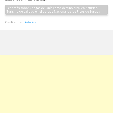
Leer más sobre Cangas de Onís como destino rural en Asturias.
Turismo de calidad en el parque Nacional de los Picos de Europa
Clasificado en:
Asturias