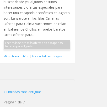
buscar desde ya. Algunos destinos
interesantes y ofertas especiales para
hacer una escapada económica en Agosto
son: Lanzarote en las Islas Canarias
Ofertas para Galicia Vacaciones de relax
en balnearios Chollos en vuelos baratos
Otras ofertas para...
Leer más sobre Más ofertas en escapadas
baratas para Agosto
Más sobre autobús
|
Ir a ver balnearios agosto
« Entradas más antiguas
Página 1 de 7