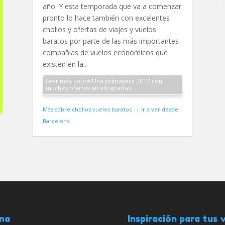
año. Y esta temporada que va a comenzar
pronto lo hace también con excelentes
chollos y ofertas de viajes y vuelos
baratos por parte de las más importantes
compañías de vuelos económicos que
existen en la...
Leer más sobre Una primavera 2012 con
muchas ofertas en escapadas
Más sobre chollos vuelos baratos
|
Ir a ver desde
Barcelona
ana
Inspiración para tus v