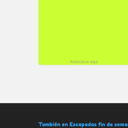
Anúnciese aquí
También en Escapadas fin de sem