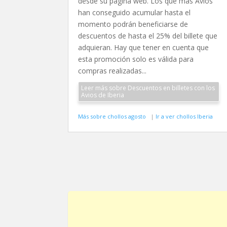
desde su página web. Los que más Avios
han conseguido acumular hasta el
momento podrán beneficiarse de
descuentos de hasta el 25% del billete que
adquieran. Hay que tener en cuenta que
esta promoción solo es válida para
compras realizadas...
Leer más sobre Descuentos en billetes con los
Avios de Iberia
Más sobre chollos agosto
|
Ir a ver chollos Iberia