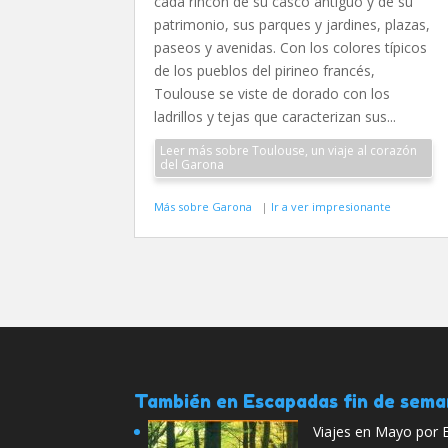
cada rincón de su casco antiguo y de su
patrimonio, sus parques y jardines, plazas,
paseos y avenidas. Con los colores típicos
de los pueblos del pirineo francés,
Toulouse se viste de dorado con los
ladrillos y tejas que caracterizan sus...
Leer más sobre Toulouse, un viaje al corazón
del Garona
Más sobre Garona
|
Ir a ver impresionante
También en Escapadas fin de sem
Viajes en Mayo por E