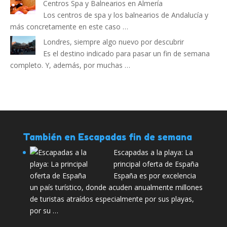
Centros Spa y Balnearios en Almería
Los centros de spa y los balnearios de Andalucía y
más concretamente en este caso …
Londres, siempre algo nuevo por descubrir
Es el destino indicado para pasar un fin de semana
completo. Y, además, por muchas …
También en Escapadas fin de semana
Escapadas a la playa: La
principal oferta de España
España es por excelencia
un país turístico, donde acuden anualmente millones
de turistas atraídos especialmente por sus playas,
por su …