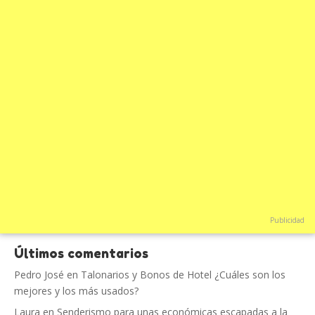
Publicidad
Últimos comentarios
Pedro José
en
Talonarios y Bonos de Hotel ¿Cuáles son los
mejores y los más usados?
Laura
en
Senderismo para unas económicas escapadas a la